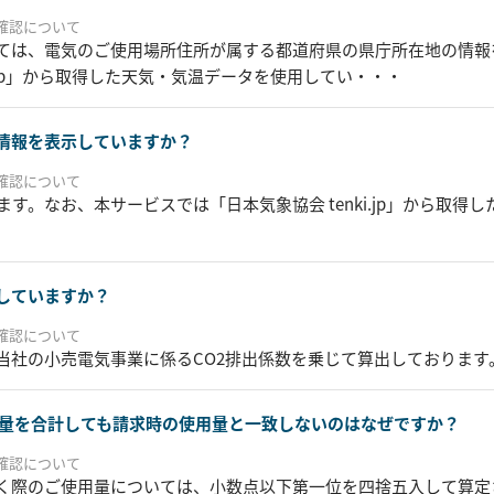
確認について
ては、電気のご使用場所住所が属する都道府県の県庁所在地の情報
i.jp」から取得した天気・気温データを使用してい・・・
情報を表示していますか？
確認について
ます。なお、本サービスでは「日本気象協会 tenki.jp」から取
していますか？
確認について
当社の小売電気事業に係るCO2排出係数を乗じて算出しております
用量を合計しても請求時の使用量と一致しないのはなぜですか？
確認について
く際のご使用量については、小数点以下第一位を四捨五入して算定