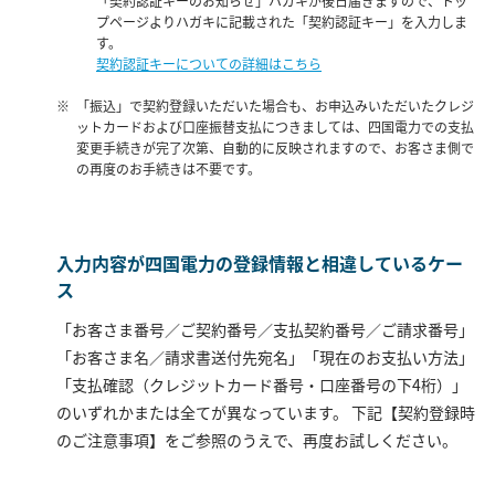
「契約認証キーのお知らせ」ハガキが後日届きますので、トッ
プページよりハガキに記載された「契約認証キー」を入力しま
す。
契約認証キーについての詳細はこちら
「振込」で契約登録いただいた場合も、お申込みいただいたクレジ
ットカードおよび口座振替支払につきましては、四国電力での支払
変更手続きが完了次第、自動的に反映されますので、お客さま側で
の再度のお手続きは不要です。
入力内容が四国電力の登録情報と相違しているケー
ス
「お客さま番号／ご契約番号／支払契約番号／ご請求番号」
「お客さま名／請求書送付先宛名」「現在のお支払い方法」
「支払確認（クレジットカード番号・口座番号の下4桁）」
のいずれかまたは全てが異なっています。 下記【契約登録時
のご注意事項】をご参照のうえで、再度お試しください。